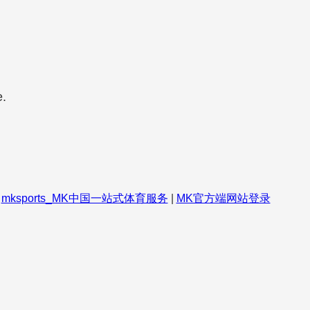
e.
。
|
mksports_MK中国一站式体育服务
|
MK官方端网站登录