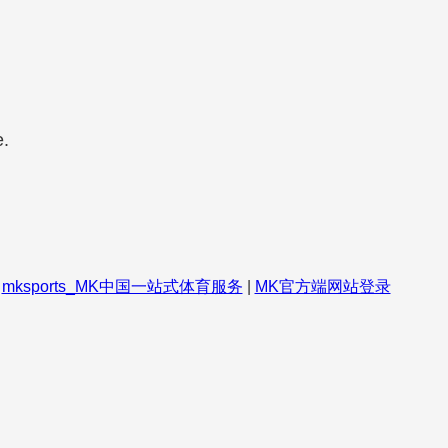
e.
。
|
mksports_MK中国一站式体育服务
|
MK官方端网站登录