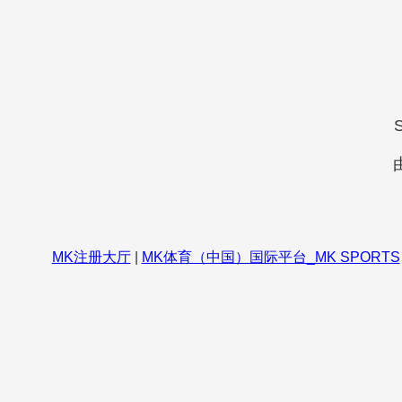
S
MK注册大厅
|
MK体育（中国）国际平台_MK SPORTS